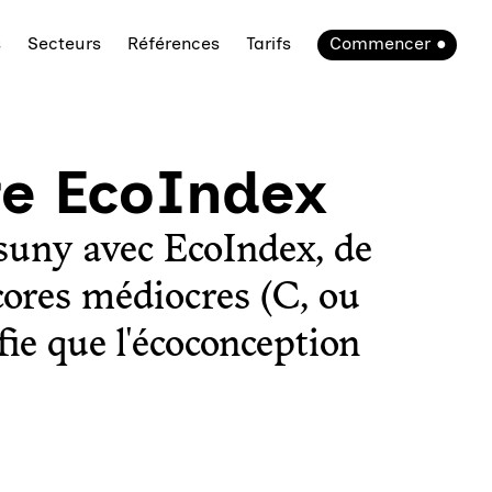
s
Secteurs
Références
Tarifs
Commencer
re EcoIndex
suny avec EcoIndex, de
ores médiocres (C, ou
fie que l'écoconception