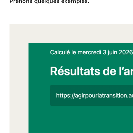
Prenons quelques exemples.
Agrandir