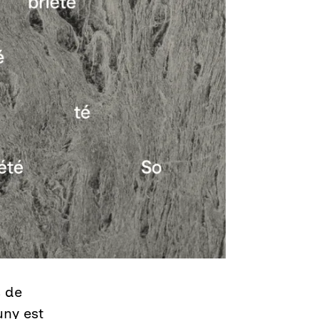
s de
uny est