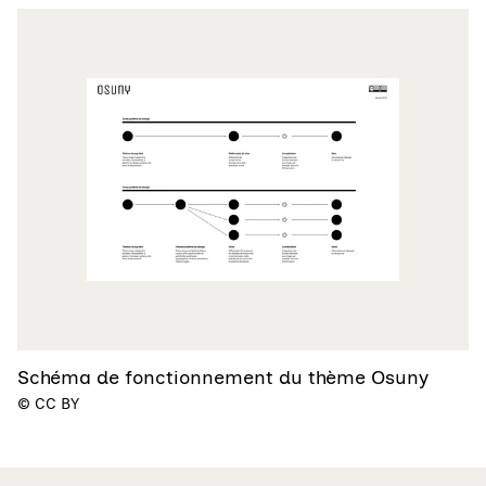
Agrandir
Schéma de fonctionnement du thème Osuny
Droits réservés :
©
CC BY