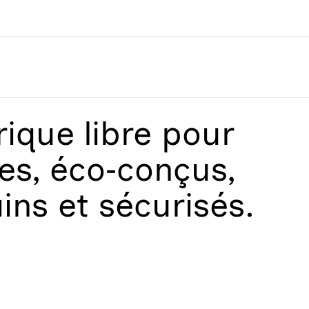
que libre
pour
les, éco‑conçus,
ains et sécurisés.