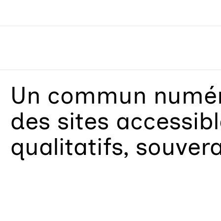
Un
commun numéri
des sites accessib
qualitatifs, souver