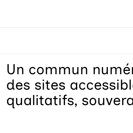
Un
commun numéri
des sites accessib
qualitatifs, souver