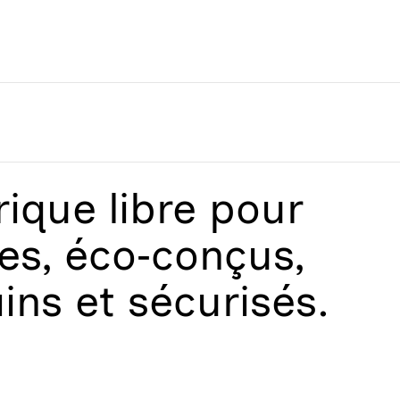
que libre
pour
les, éco‑conçus,
ains et sécurisés.