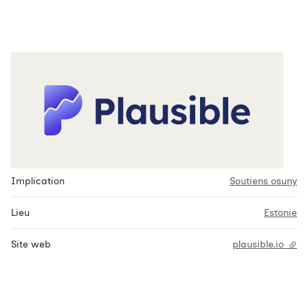
Implication
Soutiens osuny
Lieu
Estonie
Site web
plausible.io
- li