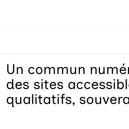
Un
commun numéri
des sites accessib
qualitatifs, souver