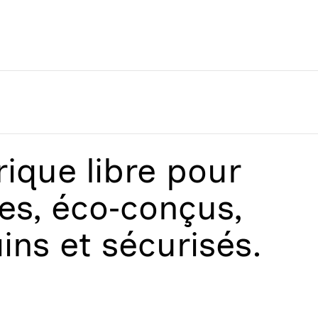
que libre
pour
les, éco‑conçus,
ains et sécurisés.