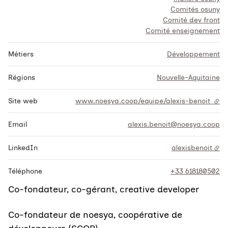
Comités osuny
Comité dev front
Comité enseignement
Métiers
Développement
Régions
Nouvelle-Aquitaine
Site web
www.noesya.coop/equipe/alexis-benoit
- li
Email
alexis.benoit@noesya.coop
LinkedIn
alexisbenoit
Téléphone
+33 618180502
Co-fondateur, co-gérant, creative developer
Co-fondateur de noesya, coopérative de