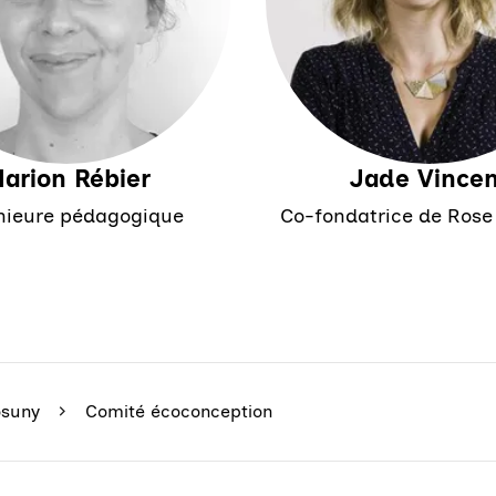
arion Rébier
Jade Vincen
nieure pédagogique
Co-fondatrice de Rose
osuny
Comité écoconception