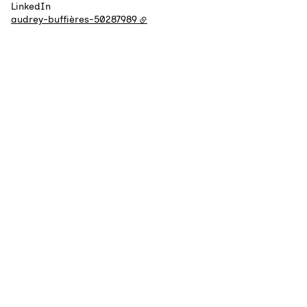
LinkedIn
audrey-buffières-50287989